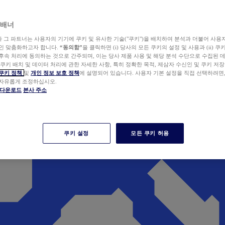
 배너
wer와 그 파트너는 사용자의 기기에 쿠키 및 유사한 기술("쿠키")을 배치하여 분석과 더불어 사용
개인 맞춤화하고자 합니다.
“동의함”
을 클릭하면 (i) 당사의 모든 쿠키의 설정 및 사용과 (ii) 
후속 처리에 동의하는 것으로 간주되며, 이는 당사 제품 사용 및 해당 분석 수단으로 수집된 
 쿠키 배치 및 데이터 처리에 관한 자세한 사항, 특히 정확한 목적, 제삼자 수신인 및 쿠키 저장
쿠키 정책
및
개인 정보 보호 정책
에 설명되어 있습니다. 사용자 기본 설정을 직접 선택하려면
 자유롭게 조정하십시오.
er 다운로드
본사 주소
쿠키 설정
모든 쿠키 허용