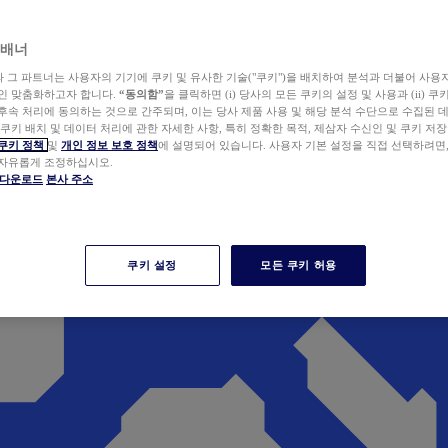
 배너
wer와 그 파트너는 사용자의 기기에 쿠키 및 유사한 기술("쿠키")을 배치하여 분석과 더불어 사용
개인 맞춤화하고자 합니다.
“동의함”
을 클릭하면 (i) 당사의 모든 쿠키의 설정 및 사용과 (ii) 
후속 처리에 동의하는 것으로 간주되며, 이는 당사 제품 사용 및 해당 분석 수단으로 수집된 
 쿠키 배치 및 데이터 처리에 관한 자세한 사항, 특히 정확한 목적, 제삼자 수신인 및 쿠키 저장
쿠키 정책
및
개인 정보 보호 정책
에 설명되어 있습니다. 사용자 기본 설정을 직접 선택하려면
 자유롭게 조정하십시오.
er 다운로드
본사 주소
쿠키 설정
모든 쿠키 허용