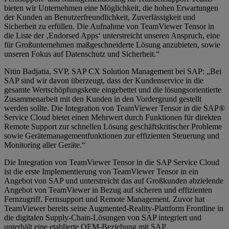
bieten wir Unternehmen eine Möglichkeit, die hohen Erwartungen
der Kunden an Benutzerfreundlichkeit, Zuverlässigkeit und
Sicherheit zu erfüllen. Die Aufnahme von TeamViewer Tensor in
die Liste der ‚Endorsed Apps‘ unterstreicht unseren Anspruch, eine
für Großunternehmen maßgeschneiderte Lösung anzubieten, sowie
unseren Fokus auf Datenschutz und Sicherheit.“
Nitin Badjatia, SVP, SAP CX Solution Management bei SAP: „Bei
SAP sind wir davon überzeugt, dass der Kundenservice in die
gesamte Wertschöpfungskette eingebettet und die lösungsorientierte
Zusammenarbeit mit den Kunden in den Vordergrund gestellt
werden sollte. Die Integration von TeamViewer Tensor in die SAP®
Service Cloud bietet einen Mehrwert durch Funktionen für direkten
Remote Support zur schnellen Lösung geschäftskritischer Probleme
sowie Geräte­management­funktionen zur effizienten Steuerung und
Monitoring aller Geräte.“
Die Integration von TeamViewer Tensor in die SAP Service Cloud
ist die erste Implementierung von TeamViewer Tensor in ein
Angebot von SAP und unterstreicht das auf Großkunden abzielende
Angebot von TeamViewer in Bezug auf sicheren und effizienten
Fernzugriff, Fernsupport und Remote Management. Zuvor hat
TeamViewer bereits seine Augmented-Reality-Plattform Frontline in
die digitalen Supply-Chain-Lösungen von SAP integriert und
unterhält eine etablierte OEM-Beziehung mit SAP.