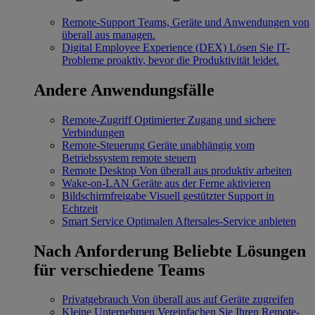
Remote-Support
Teams, Geräte und Anwendungen von
überall aus managen.
Digital Employee Experience (DEX)
Lösen Sie IT-
Probleme proaktiv, bevor die Produktivität leidet.
Andere Anwendungsfälle
Remote-Zugriff
Optimierter Zugang und sichere
Verbindungen
Remote-Steuerung
Geräte unabhängig vom
Betriebssystem remote steuern
Remote Desktop
Von überall aus produktiv arbeiten
Wake-on-LAN
Geräte aus der Ferne aktivieren
Bildschirmfreigabe
Visuell gestützter Support in
Echtzeit
Smart Service
Optimalen Aftersales-Service anbieten
Nach Anforderung
Beliebte Lösungen
für verschiedene Teams
Privatgebrauch
Von überall aus auf Geräte zugreifen
Kleine Unternehmen
Vereinfachen Sie Ihren Remote-