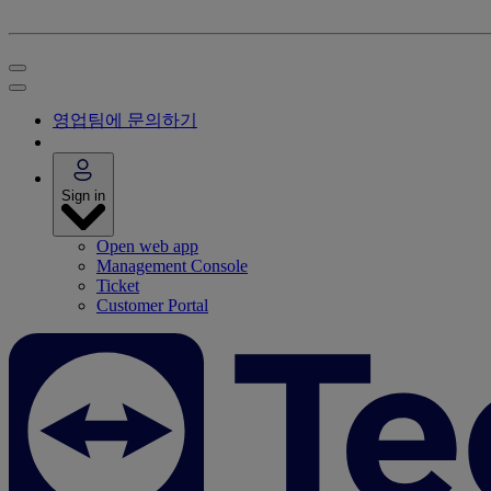
영업팀에 문의하기
Sign in
Open web app
Management Console
Ticket
Customer Portal