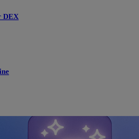
r DEX
ine