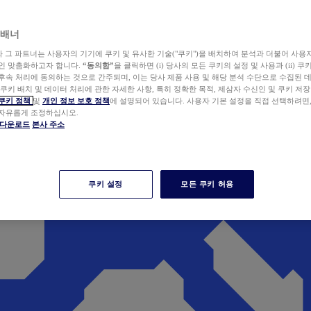
 배너
wer와 그 파트너는 사용자의 기기에 쿠키 및 유사한 기술("쿠키")을 배치하여 분석과 더불어 사용
개인 맞춤화하고자 합니다.
“동의함”
을 클릭하면 (i) 당사의 모든 쿠키의 설정 및 사용과 (ii) 
후속 처리에 동의하는 것으로 간주되며, 이는 당사 제품 사용 및 해당 분석 수단으로 수집된 
 쿠키 배치 및 데이터 처리에 관한 자세한 사항, 특히 정확한 목적, 제삼자 수신인 및 쿠키 저장
쿠키 정책
및
개인 정보 보호 정책
에 설명되어 있습니다. 사용자 기본 설정을 직접 선택하려면
 자유롭게 조정하십시오.
er 다운로드
본사 주소
쿠키 설정
모든 쿠키 허용