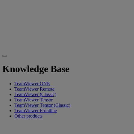
Knowledge Base
TeamViewer ONE
TeamViewer Remote
TeamViewer (Classic)
TeamViewer Tensor
TeamViewer Tensor (Classic)
TeamViewer Frontline
Other products