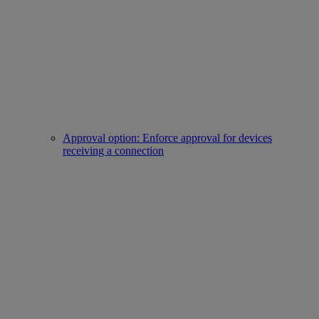
Approval option: Enforce approval for devices
receiving a connection