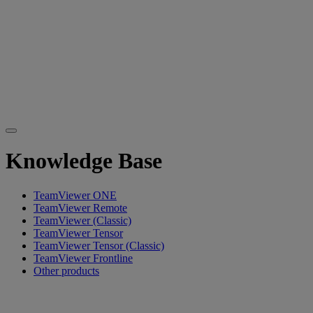
Knowledge Base
TeamViewer ONE
TeamViewer Remote
TeamViewer (Classic)
TeamViewer Tensor
TeamViewer Tensor (Classic)
TeamViewer Frontline
Other products