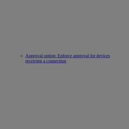
Approval option: Enforce approval for devices
receiving a connection