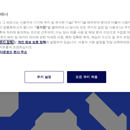
 배너
wer와 그 파트너는 사용자의 기기에 쿠키 및 유사한 기술("쿠키")을 배치하여 분석과 더불어 사용
개인 맞춤화하고자 합니다.
“동의함”
을 클릭하면 (i) 당사의 모든 쿠키의 설정 및 사용과 (ii) 
후속 처리에 동의하는 것으로 간주되며, 이는 당사 제품 사용 및 해당 분석 수단으로 수집된 
 쿠키 배치 및 데이터 처리에 관한 자세한 사항, 특히 정확한 목적, 제삼자 수신인 및 쿠키 저장
쿠키 정책
및
개인 정보 보호 정책
에 설명되어 있습니다. 사용자 기본 설정을 직접 선택하려면
 자유롭게 조정하십시오.
er 다운로드
본사 주소
쿠키 설정
모든 쿠키 허용