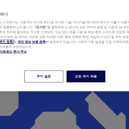
 배너
wer와 그 파트너는 사용자의 기기에 쿠키 및 유사한 기술("쿠키")을 배치하여 분석과 더불어 사용
개인 맞춤화하고자 합니다.
“동의함”
을 클릭하면 (i) 당사의 모든 쿠키의 설정 및 사용과 (ii) 
후속 처리에 동의하는 것으로 간주되며, 이는 당사 제품 사용 및 해당 분석 수단으로 수집된 
 쿠키 배치 및 데이터 처리에 관한 자세한 사항, 특히 정확한 목적, 제삼자 수신인 및 쿠키 저장
쿠키 정책
및
개인 정보 보호 정책
에 설명되어 있습니다. 사용자 기본 설정을 직접 선택하려면
 자유롭게 조정하십시오.
er 다운로드
본사 주소
쿠키 설정
모든 쿠키 허용