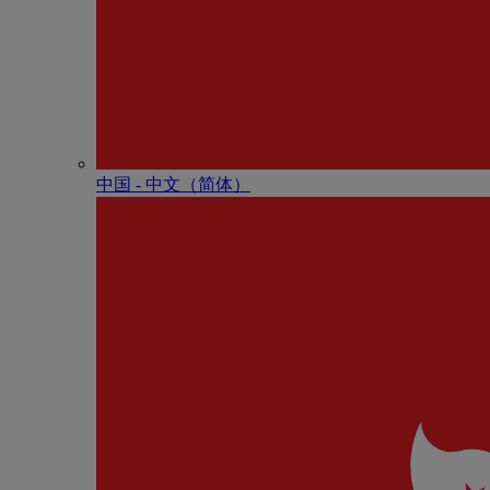
中国 - 中⽂（简体）