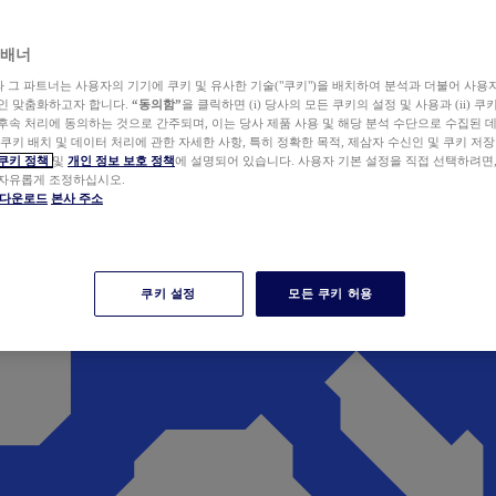
 배너
wer와 그 파트너는 사용자의 기기에 쿠키 및 유사한 기술("쿠키")을 배치하여 분석과 더불어 사용
개인 맞춤화하고자 합니다.
“동의함”
을 클릭하면 (i) 당사의 모든 쿠키의 설정 및 사용과 (ii) 
후속 처리에 동의하는 것으로 간주되며, 이는 당사 제품 사용 및 해당 분석 수단으로 수집된 
 쿠키 배치 및 데이터 처리에 관한 자세한 사항, 특히 정확한 목적, 제삼자 수신인 및 쿠키 저장
쿠키 정책
및
개인 정보 보호 정책
에 설명되어 있습니다. 사용자 기본 설정을 직접 선택하려면
 자유롭게 조정하십시오.
er 다운로드
본사 주소
쿠키 설정
모든 쿠키 허용