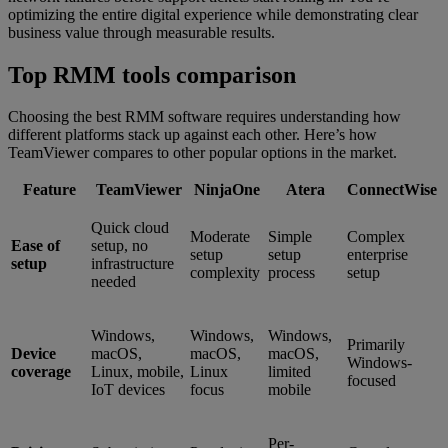
optimizing the entire digital experience while demonstrating clear
business value through measurable results.
Top RMM tools comparison
Choosing the best RMM software requires understanding how
different platforms stack up against each other. Here’s how
TeamViewer compares to other popular options in the market.
Feature
TeamViewer
NinjaOne
Atera
ConnectWise
Quick cloud
Moderate
Simple
Complex
Ease of
setup, no
setup
setup
enterprise
setup
infrastructure
complexity
process
setup
needed
Windows,
Windows,
Windows,
Primarily
Device
macOS,
macOS,
macOS,
Windows-
coverage
Linux, mobile,
Linux
limited
focused
IoT devices
focus
mobile
Per-