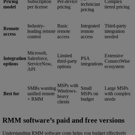
Pricing
Subscription
Per-device
Complex
technician
model
per license
pricing
tiered pricing
pricing
Industry-
Basic
Integrated
Third-party
Remote
leading remote
remote
remote
integration
access
control
access
access
needed
Microsoft,
Limited
Extensive
Integration
Salesforce,
PSA
third-party
ConnectWise
options
ServiceNow,
integrations
options
ecosystem
API
MSPs with
SMBs wanting
Small
Large MSPs
Windows-
Best for
unified remote
MSPs on
with complex
heavy
+ RMM
budget
needs
clients
RMM software’s paid and free versions
Understanding RMM software costs helps you budget effectively