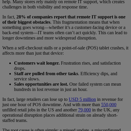
help. Many stores rely mainly on remote IT support, which creates
challenges in both visibility and response time.
In fact,
28% of companies report that remote IT support is one
of their biggest obstacles
. This fragmentation means that when
something goes wrong—whether it’s a customer-facing device or a
back-end system—IT teams often can’t act quickly. This can lead to
longer downtimes and more widespread disruption.
When a self-checkout stalls or a point-of-sale (POS) tablet crashes, it
affects more than just that device:
Customers wait longer.
Frustration rises, and satisfaction
drops.
Staff are pulled from other tasks
. Efficiency dips, and
service slows.
Sales opportunities are lost.
One failed system can mean
hundreds in lost revenue in just an hour.
In fact, large retailers can lose up to
USD 5 million
in revenue for
just one hour of POS downtime. And with more than
550,000
unfilled retail jobs in the US and another
79,000
in the UK, any
operational disruption places additional strain on already short-
staffed teams.
The root cause is often simple: a missed update, a misconfigured