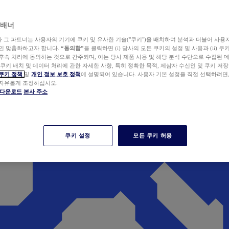
 배너
wer와 그 파트너는 사용자의 기기에 쿠키 및 유사한 기술("쿠키")을 배치하여 분석과 더불어 사용
개인 맞춤화하고자 합니다.
“동의함”
을 클릭하면 (i) 당사의 모든 쿠키의 설정 및 사용과 (ii) 
후속 처리에 동의하는 것으로 간주되며, 이는 당사 제품 사용 및 해당 분석 수단으로 수집된 
 쿠키 배치 및 데이터 처리에 관한 자세한 사항, 특히 정확한 목적, 제삼자 수신인 및 쿠키 저장
쿠키 정책
및
개인 정보 보호 정책
에 설명되어 있습니다. 사용자 기본 설정을 직접 선택하려면
 자유롭게 조정하십시오.
er 다운로드
본사 주소
쿠키 설정
모든 쿠키 허용