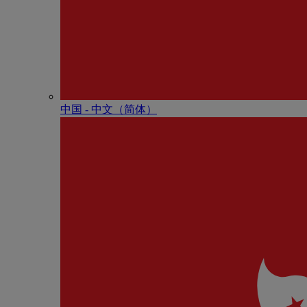
中国 - 中⽂（简体）