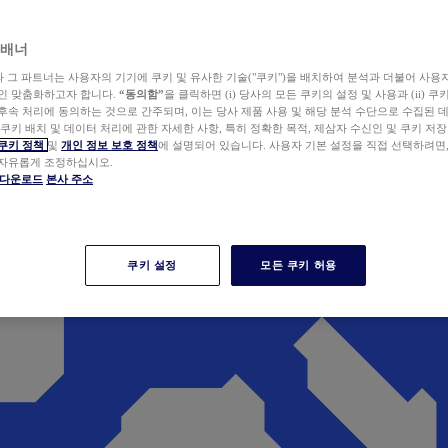
 배너
wer와 그 파트너는 사용자의 기기에 쿠키 및 유사한 기술("쿠키")을 배치하여 분석과 더불어 사용
개인 맞춤화하고자 합니다.
“동의함”
을 클릭하면 (i) 당사의 모든 쿠키의 설정 및 사용과 (ii) 
후속 처리에 동의하는 것으로 간주되며, 이는 당사 제품 사용 및 해당 분석 수단으로 수집된 
 쿠키 배치 및 데이터 처리에 관한 자세한 사항, 특히 정확한 목적, 제삼자 수신인 및 쿠키 저장
쿠키 정책
및
개인 정보 보호 정책
에 설명되어 있습니다. 사용자 기본 설정을 직접 선택하려면
 자유롭게 조정하십시오.
er 다운로드
본사 주소
쿠키 설정
모든 쿠키 허용