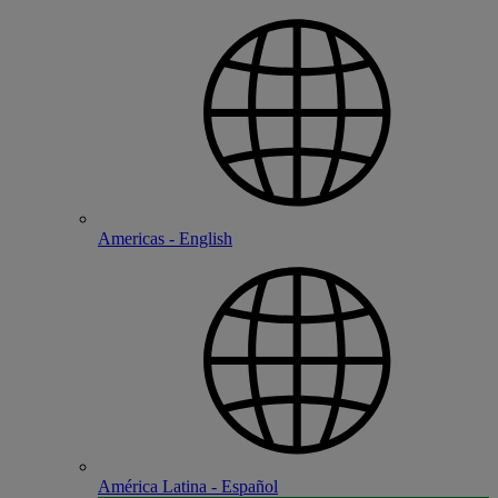
Americas - English
América Latina - Español