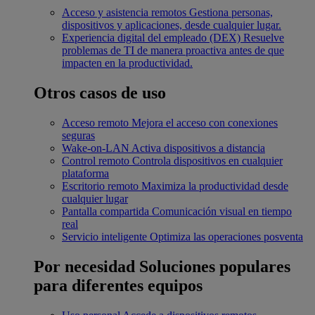
Acceso y asistencia remotos
Gestiona personas,
dispositivos y aplicaciones, desde cualquier lugar.
Experiencia digital del empleado (DEX)
Resuelve
problemas de TI de manera proactiva antes de que
impacten en la productividad.
Otros casos de uso
Acceso remoto
Mejora el acceso con conexiones
seguras
Wake-on-LAN
Activa dispositivos a distancia
Control remoto
Controla dispositivos en cualquier
plataforma
Escritorio remoto
Maximiza la productividad desde
cualquier lugar
Pantalla compartida
Comunicación visual en tiempo
real
Servicio inteligente
Optimiza las operaciones posventa
Por necesidad
Soluciones populares
para diferentes equipos