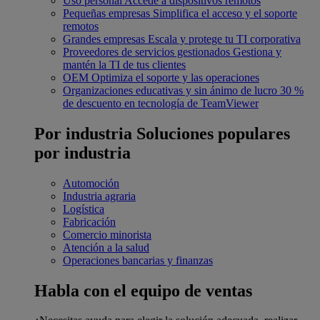
Uso personal
Accede a dispositivos remotos
Pequeñas empresas
Simplifica el acceso y el soporte
remotos
Grandes empresas
Escala y protege tu TI corporativa
Proveedores de servicios gestionados
Gestiona y
mantén la TI de tus clientes
OEM
Optimiza el soporte y las operaciones
Organizaciones educativas y sin ánimo de lucro
30 %
de descuento en tecnología de TeamViewer
Por industria
Soluciones populares
por industria
Automoción
Industria agraria
Logística
Fabricación
Comercio minorista
Atención a la salud
Operaciones bancarias y finanzas
Habla con el equipo de ventas