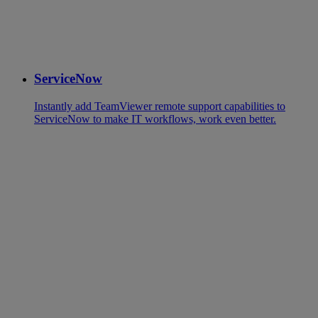
ServiceNow
Instantly add TeamViewer remote support capabilities to
ServiceNow to make IT workflows, work even better.