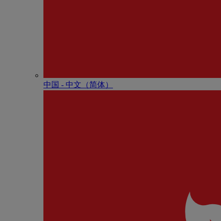
中国 - 中⽂（简体）