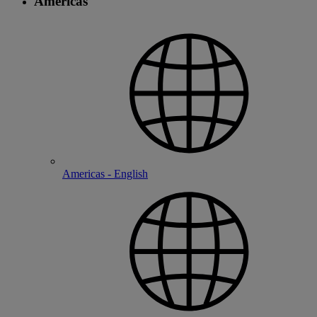
Americas
Americas - English