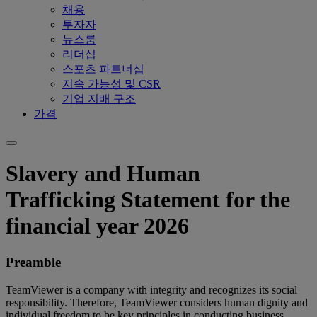
채용
투자자
뉴스룸
리더십
스포츠 파트너십
지속 가능성 및 CSR
기업 지배 구조
가격
Slavery and Human
Trafficking Statement for the
financial year 2026
Preamble
TeamViewer is a company with integrity and recognizes its social
responsibility. Therefore, TeamViewer considers human dignity and
individual freedom to be key principles in conducting business.