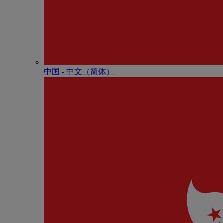
中国 - 中⽂（简体）