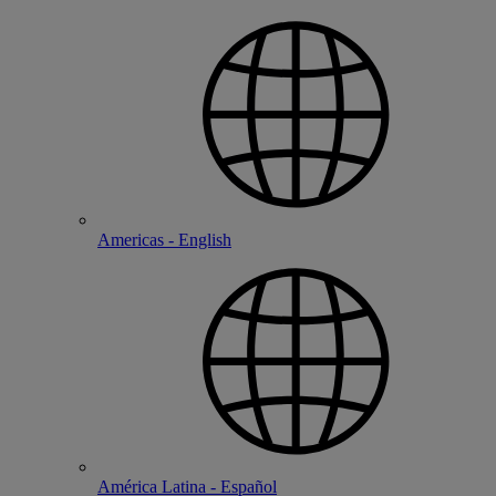
Americas - English
América Latina - Español