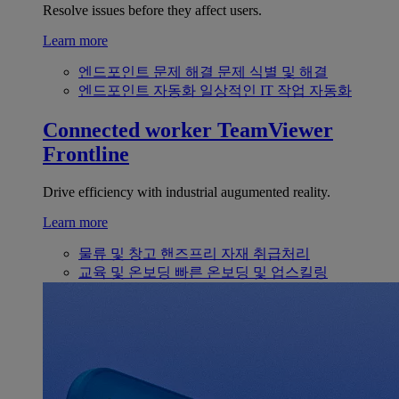
Resolve issues before they affect users.
Learn more
엔드포인트 문제 해결
문제 식별 및 해결
엔드포인트 자동화
일상적인 IT 작업 자동화
Connected worker
TeamViewer
Frontline
Drive efficiency with industrial augumented reality.
Learn more
물류 및 창고
핸즈프리 자재 취급처리
교육 및 온보딩
빠른 온보딩 및 업스킬링