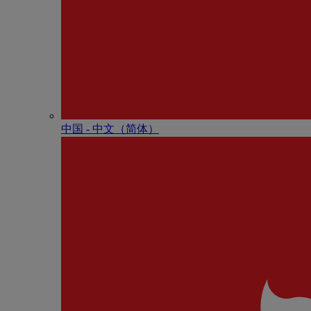
中国 - 中⽂（简体）