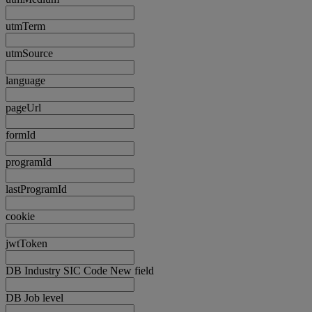
utmTerm
utmSource
language
pageUrl
formId
programId
lastProgramId
cookie
jwtToken
DB Industry SIC Code New field
DB Job level