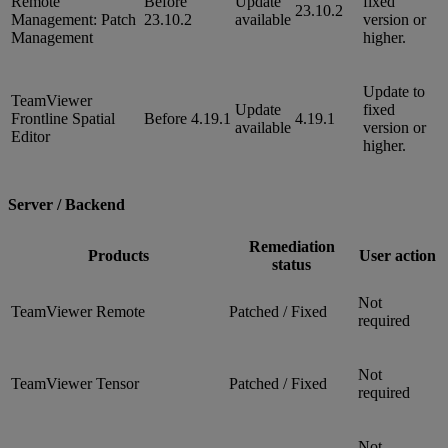
Remote
Before
Update
fixed
23.10.2
Management: Patch
23.10.2
available
version or
Management
higher.
Update to
TeamViewer
Update
fixed
Frontline Spatial
Before 4.19.1
4.19.1
available
version or
Editor
higher.
Server / Backend
Remediation
Products
User action
status
Not
TeamViewer Remote
Patched / Fixed
required
Not
TeamViewer Tensor
Patched / Fixed
required
Not