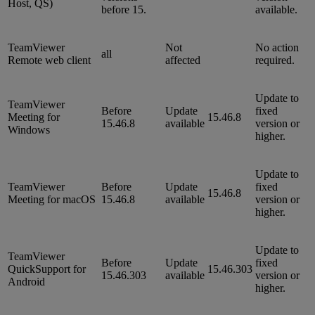
Host, QS)
before 15.
available.
TeamViewer
Not
No action
all
Remote web client
affected
required.
Update to
TeamViewer
Before
Update
fixed
Meeting for
15.46.8
15.46.8
available
version or
Windows
higher.
Update to
TeamViewer
Before
Update
fixed
15.46.8
Meeting for macOS
15.46.8
available
version or
higher.
Update to
TeamViewer
Before
Update
fixed
QuickSupport for
15.46.303
15.46.303
available
version or
Android
higher.