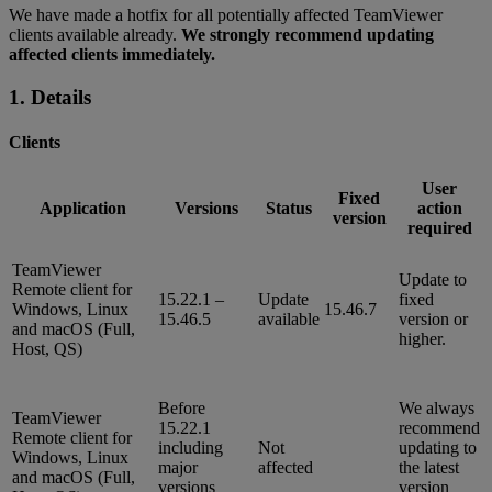
We have made a hotfix for all potentially affected TeamViewer
clients available already.
We strongly recommend updating
affected clients immediately.
1. Details
Clients
User
Fixed
Application
Versions
Status
action
version
required
TeamViewer
Update to
Remote client for
15.22.1 –
Update
fixed
Windows, Linux
15.46.7
15.46.5
available
version or
and macOS (Full,
higher.
Host, QS)
Before
We always
TeamViewer
15.22.1
recommend
Remote client for
including
Not
updating to
Windows, Linux
major
affected
the latest
and macOS (Full,
versions
version