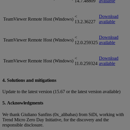
14.7.48809
available
<
Download
TeamViewer Remote Host (Windows)
13.2.36227
available
<
Download
TeamViewer Remote Host (Windows)
12.0.259325
available
<
Download
TeamViewer Remote Host (Windows)
11.0.259324
available
4. Solutions and mitigations
Update to the latest version (15.67 or the latest version available)
5. Acknowledgments
We thank Giuliano Sanfins (0x_alibabas) from SiDi, working with
Trend Micro Zero Day Initiative, for the discovery and the
responsible disclosure.