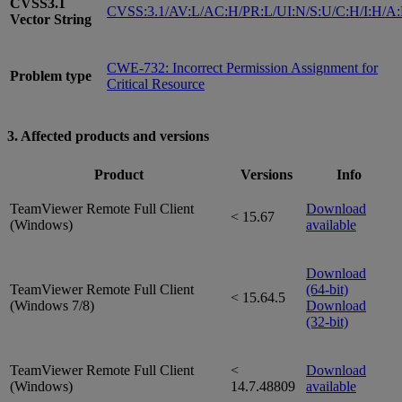
CVSS3.1
CVSS:3.1/AV:L/AC:H/PR:L/UI:N/S:U/C:H/I:H/A
Vector String
CWE-732: Incorrect Permission Assignment for
Problem type
Critical Resource
3. Affected products and versions
Product
Versions
Info
TeamViewer Remote Full Client
Download
< 15.67
(Windows)
available
Download
TeamViewer Remote Full Client
(64-bit)
< 15.64.5
(Windows 7/8)
Download
(32-bit)
TeamViewer Remote Full Client
<
Download
(Windows)
14.7.48809
available