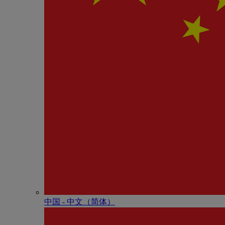
中国 - 中⽂（简体）