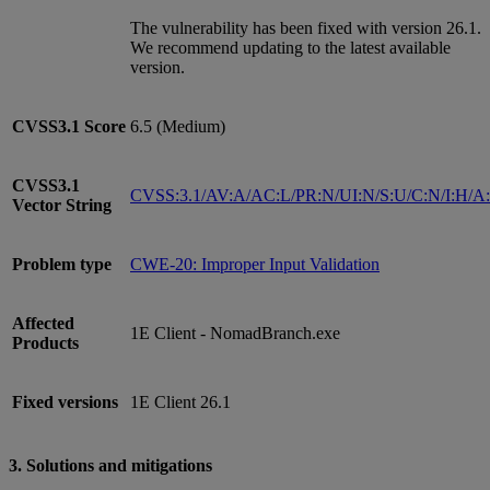
The vulnerability has been fixed with version 26.1.
We recommend updating to the latest available
version.
CVSS3.1
Score
6.5 (Medium)
CVSS3.1
CVSS:3.1/AV:A/AC:L/PR:N/UI:N/S:U/C:N/I:H/A
Vector String
Problem type
CWE-20: Improper Input Validation
Affected
1E Client - NomadBranch.exe
Products
Fixed versions
1E Client 26.1
3. Solutions and mitigations