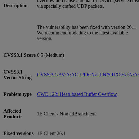
overflow and cause a denial-of-service (service cras
Description
via specially crafted UDP packets.
The vulnerability has been fixed with version 26.1.
We recommend updating to the latest available
version.
CVSS3.1
Score
6.5 (Medium)
CVSS3.1
CVSS:3.1/AV:A/AC:L/PR:N/UI:N/S:U/C:H/I:N/A
Vector String
Problem type
CWE-122: Heap-based Buffer Overflow
Affected
1E Client - NomadBranch.exe
Products
Fixed versions
1E Client 26.1