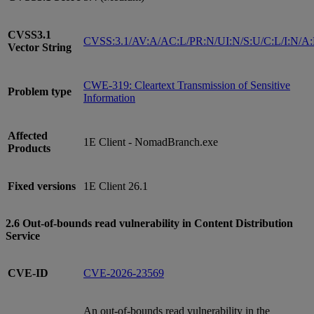
CVSS3.1
CVSS:3.1/AV:A/AC:L/PR:N/UI:N/S:U/C:L/I:N/A
Vector String
CWE-319: Cleartext Transmission of Sensitive
Problem type
Information
Affected
1E Client - NomadBranch.exe
Products
Fixed versions
1E Client 26.1
2.6 Out-of-bounds read vulnerability in Content Distribution
Service
CVE-ID
CVE-2026-23569
An out-of-bounds read vulnerability in the