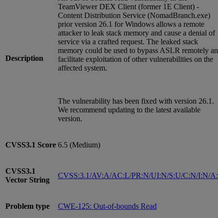
TeamViewer DEX Client (former 1E Client) -
Content Distribution Service (NomadBranch.exe)
prior version 26.1 for Windows allows a remote
attacker to leak stack memory and cause a denial of
service via a crafted request. The leaked stack
memory could be used to bypass ASLR remotely a
Description
facilitate exploitation of other vulnerabilities on the
affected system.
The vulnerability has been fixed with version 26.1.
We recommend updating to the latest available
version.
CVSS3.1
Score
6.5 (Medium)
CVSS3.1
CVSS:3.1/AV:A/AC:L/PR:N/UI:N/S:U/C:N/I:N/A
Vector String
Problem type
CWE-125: Out-of-bounds Read