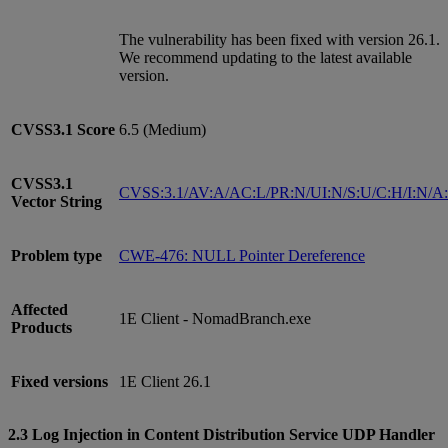
The vulnerability has been fixed with version 26.1.
We recommend updating to the latest available
version.
CVSS3.1
Score
6.5 (Medium)
CVSS3.1
CVSS:3.1/AV:A/AC:L/PR:N/UI:N/S:U/C:H/I:N/A
Vector String
Problem type
CWE-476: NULL Pointer Dereference
Affected
1E Client - NomadBranch.exe
Products
Fixed versions
1E Client 26.1
2.3 Log Injection in Content Distribution Service UDP Handler