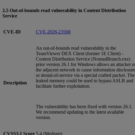
2.5 Out-of-bounds read vulnerability in Content Distribution
Service
CVE-ID
CVE-2026-23568
An out-of-bounds read vulnerability in the
TeamViewer DEX Client (former 1E Client) -
Content Distribution Service (NomadBranch.exe)
prior version 26.1 for Windows allows an attacker o
the adjacent network to cause information disclosur
or denial-of-service via a special crafted packet. The
leaked memory could be used to bypass ASLR and
Description
facilitate further exploitation.
The vulnerability has been fixed with version 26.1.
We recommend updating to the latest available
version.
CVSS3.1
Score
5.4 (Medium)