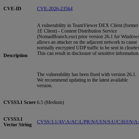
CVE-ID
CVE-2026-23564
A vulnerability in TeamViewer DEX Client (former
1E Client) - Content Distribution Service
(NomadBranch.exe) prior version 26.1 for Window
allows an attacker on the adjacent network to cause
normally encrypted UDP traffic to be sent in cleartex
This can result in disclosure of sensitive information
Description
The vulnerability has been fixed with version 26.1.
We recommend updating to the latest available
version.
CVSS3.1
Score
6.5 (Medium)
CVSS3.1
CVSS:3.1/AV:A/AC:L/PR:N/UI:N/S:U/C:H/I:N/A
Vector String