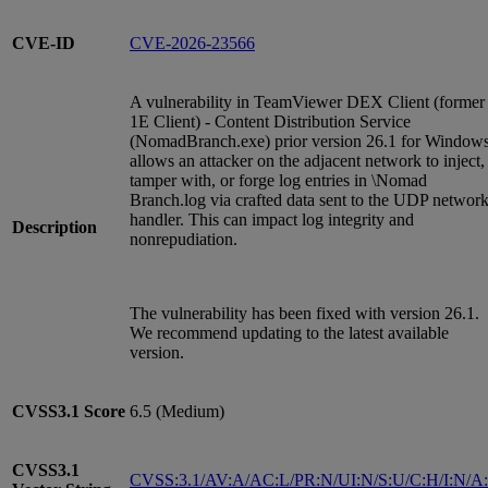
CVE-ID
CVE-2026-23566
A vulnerability in TeamViewer DEX Client (former
1E Client) - Content Distribution Service
(NomadBranch.exe) prior version 26.1 for Window
allows an attacker on the adjacent network to inject,
tamper with, or forge log entries in \Nomad
Branch.log via crafted data sent to the UDP networ
handler. This can impact log integrity and
Description
nonrepudiation.
The vulnerability has been fixed with version 26.1.
We recommend updating to the latest available
version.
CVSS3.1
Score
6.5 (Medium)
CVSS3.1
CVSS:3.1/AV:A/AC:L/PR:N/UI:N/S:U/C:H/I:N/A