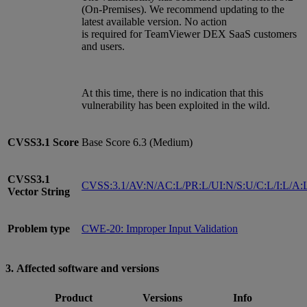
(On-Premises). We recommend updating to the
latest available version. No action
is required for TeamViewer DEX SaaS customers
and users.
At this time, there is no indication that this
vulnerability has been exploited in the wild.
CVSS3.1
Score
Base Score 6.3 (Medium)
CVSS3.1
CVSS:3.1/AV:N/AC:L/PR:L/UI:N/S:U/C:L/I:L/A:
Vector String
Problem type
CWE-20: Improper Input Validation
3. Affected software and versions
Product
Versions
Info