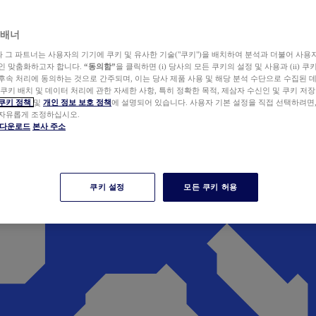
 배너
wer와 그 파트너는 사용자의 기기에 쿠키 및 유사한 기술("쿠키")을 배치하여 분석과 더불어 사용
개인 맞춤화하고자 합니다.
“동의함”
을 클릭하면 (i) 당사의 모든 쿠키의 설정 및 사용과 (ii) 
후속 처리에 동의하는 것으로 간주되며, 이는 당사 제품 사용 및 해당 분석 수단으로 수집된 
 쿠키 배치 및 데이터 처리에 관한 자세한 사항, 특히 정확한 목적, 제삼자 수신인 및 쿠키 저장
쿠키 정책
및
개인 정보 보호 정책
에 설명되어 있습니다. 사용자 기본 설정을 직접 선택하려면
 자유롭게 조정하십시오.
er 다운로드
본사 주소
쿠키 설정
모든 쿠키 허용