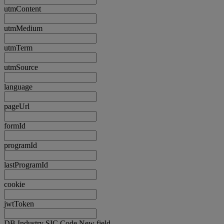
utmContent
utmMedium
utmTerm
utmSource
language
pageUrl
formId
programId
lastProgramId
cookie
jwtToken
DB Industry SIC Code New field