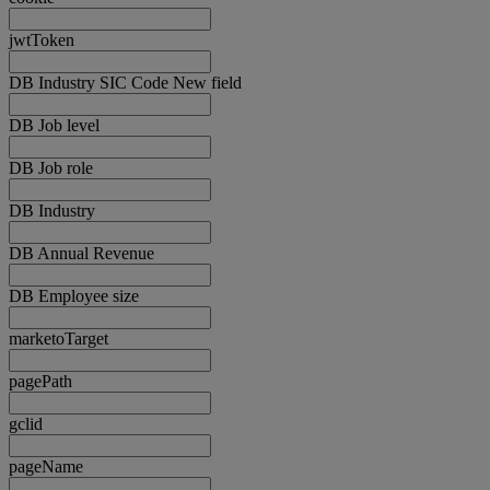
jwtToken
DB Industry SIC Code New field
DB Job level
DB Job role
DB Industry
DB Annual Revenue
DB Employee size
marketoTarget
pagePath
gclid
pageName