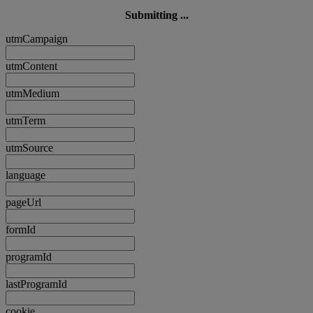
Submitting ...
utmCampaign
utmContent
utmMedium
utmTerm
utmSource
language
pageUrl
formId
programId
lastProgramId
cookie