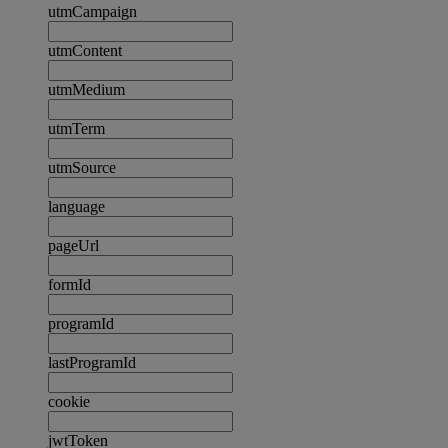
utmCampaign
utmContent
utmMedium
utmTerm
utmSource
language
pageUrl
formId
programId
lastProgramId
cookie
jwtToken