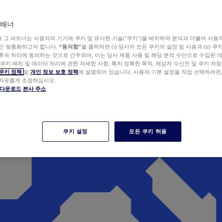
 배너
wer와 그 파트너는 사용자의 기기에 쿠키 및 유사한 기술("쿠키")을 배치하여 분석과 더불어 사용
개인 맞춤화하고자 합니다.
“동의함”
을 클릭하면 (i) 당사의 모든 쿠키의 설정 및 사용과 (ii) 
후속 처리에 동의하는 것으로 간주되며, 이는 당사 제품 사용 및 해당 분석 수단으로 수집된 
 쿠키 배치 및 데이터 처리에 관한 자세한 사항, 특히 정확한 목적, 제삼자 수신인 및 쿠키 저장
쿠키 정책
및
개인 정보 보호 정책
에 설명되어 있습니다. 사용자 기본 설정을 직접 선택하려면
 자유롭게 조정하십시오.
er 다운로드
본사 주소
쿠키 설정
모든 쿠키 허용