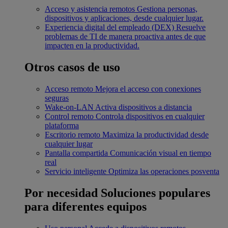
Acceso y asistencia remotos
Gestiona personas,
dispositivos y aplicaciones, desde cualquier lugar.
Experiencia digital del empleado (DEX)
Resuelve
problemas de TI de manera proactiva antes de que
impacten en la productividad.
Otros casos de uso
Acceso remoto
Mejora el acceso con conexiones
seguras
Wake-on-LAN
Activa dispositivos a distancia
Control remoto
Controla dispositivos en cualquier
plataforma
Escritorio remoto
Maximiza la productividad desde
cualquier lugar
Pantalla compartida
Comunicación visual en tiempo
real
Servicio inteligente
Optimiza las operaciones posventa
Por necesidad
Soluciones populares
para diferentes equipos