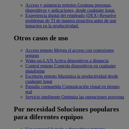
Acceso y asistencia remotos
Gestiona personas,
dispositivos y aplicaciones, desde cualquier lugar.
Experiencia digital del empleado (DEX)
Resuelve
problemas de TI de manera proactiva antes de que
impacten en la productividad.
Otros casos de uso
Acceso remoto
Mejora el acceso con conexiones
seguras
Wake-on-LAN
Activa dispositivos a distancia
Control remoto
Controla dispositivos en cualquier
plataforma
Escritorio remoto
Maximiza la productividad desde
cualquier lugar
Pantalla compartida
Comunicación visual en tiempo
real
Servicio inteligente
Optimiza las operaciones posventa
Por necesidad
Soluciones populares
para diferentes equipos