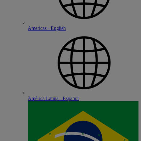
Americas - English
América Latina - Español