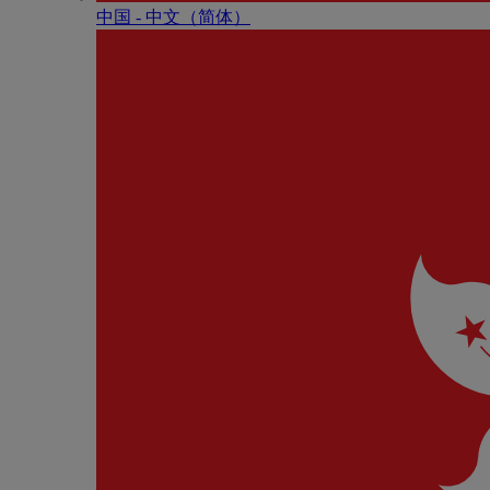
中国 - 中⽂（简体）