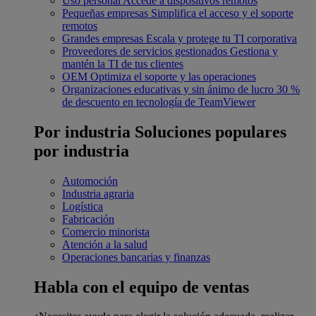
Uso personal
Accede a dispositivos remotos
Pequeñas empresas
Simplifica el acceso y el soporte
remotos
Grandes empresas
Escala y protege tu TI corporativa
Proveedores de servicios gestionados
Gestiona y
mantén la TI de tus clientes
OEM
Optimiza el soporte y las operaciones
Organizaciones educativas y sin ánimo de lucro
30 %
de descuento en tecnología de TeamViewer
Por industria
Soluciones populares
por industria
Automoción
Industria agraria
Logística
Fabricación
Comercio minorista
Atención a la salud
Operaciones bancarias y finanzas
Habla con el equipo de ventas