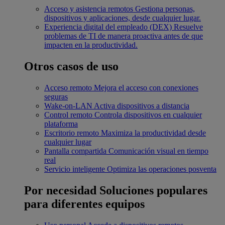
Acceso y asistencia remotos
Gestiona personas,
dispositivos y aplicaciones, desde cualquier lugar.
Experiencia digital del empleado (DEX)
Resuelve
problemas de TI de manera proactiva antes de que
impacten en la productividad.
Otros casos de uso
Acceso remoto
Mejora el acceso con conexiones
seguras
Wake-on-LAN
Activa dispositivos a distancia
Control remoto
Controla dispositivos en cualquier
plataforma
Escritorio remoto
Maximiza la productividad desde
cualquier lugar
Pantalla compartida
Comunicación visual en tiempo
real
Servicio inteligente
Optimiza las operaciones posventa
Por necesidad
Soluciones populares
para diferentes equipos