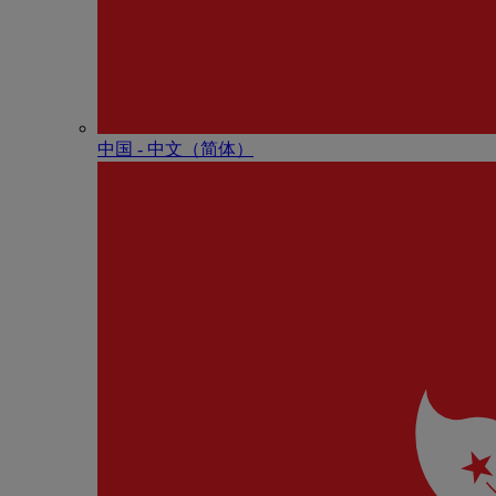
中国 - 中⽂（简体）