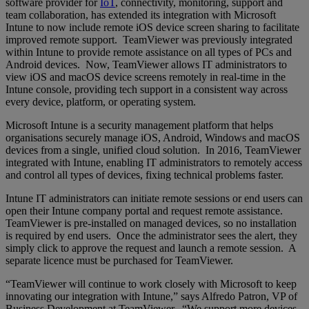
software provider for
IoT
, connectivity, monitoring, support and
team collaboration, has extended its integration with Microsoft
Intune to now include remote iOS device screen sharing to facilitate
improved remote support. TeamViewer was previously integrated
within Intune to provide remote assistance on all types of PCs and
Android devices. Now, TeamViewer allows IT administrators to
view iOS and macOS device screens remotely in real-time in the
Intune console, providing tech support in a consistent way across
every device, platform, or operating system.
Microsoft Intune is a security management platform that helps
organisations securely manage iOS, Android, Windows and macOS
devices from a single, unified cloud solution. In 2016, TeamViewer
integrated with Intune, enabling IT administrators to remotely access
and control all types of devices, fixing technical problems faster.
Intune IT administrators can initiate remote sessions or end users can
open their Intune company portal and request remote assistance.
TeamViewer is pre-installed on managed devices, so no installation
is required by end users. Once the administrator sees the alert, they
simply click to approve the request and launch a remote session. A
separate licence must be purchased for TeamViewer.
“TeamViewer will continue to work closely with Microsoft to keep
innovating our integration with Intune,” says Alfredo Patron, VP of
Business Development at TeamViewer. “We support more devices