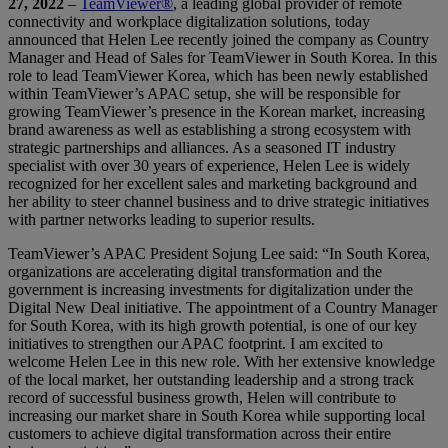
27, 2022
–
TeamViewer®
, a leading global provider of remote
connectivity and workplace digitalization solutions, today
announced that Helen Lee recently joined the company as Country
Manager and Head of Sales for TeamViewer in South Korea. In this
role to lead TeamViewer Korea, which has been newly established
within TeamViewer’s APAC setup, she will be responsible for
growing TeamViewer’s presence in the Korean market, increasing
brand awareness as well as establishing a strong ecosystem with
strategic partnerships and alliances. As a seasoned IT industry
specialist with over 30 years of experience, Helen Lee is widely
recognized for her excellent sales and marketing background and
her ability to steer channel business and to drive strategic initiatives
with partner networks leading to superior results.
TeamViewer’s APAC President Sojung Lee said: “In South Korea,
organizations are accelerating digital transformation and the
government is increasing investments for digitalization under the
Digital New Deal initiative. The appointment of a Country Manager
for South Korea, with its high growth potential, is one of our key
initiatives to strengthen our APAC footprint. I am excited to
welcome Helen Lee in this new role. With her extensive knowledge
of the local market, her outstanding leadership and a strong track
record of successful business growth, Helen will contribute to
increasing our market share in South Korea while supporting local
customers to achieve digital transformation across their entire