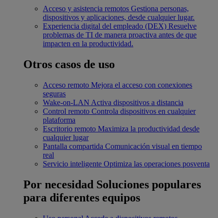
Acceso y asistencia remotos
Gestiona personas,
dispositivos y aplicaciones, desde cualquier lugar.
Experiencia digital del empleado (DEX)
Resuelve
problemas de TI de manera proactiva antes de que
impacten en la productividad.
Otros casos de uso
Acceso remoto
Mejora el acceso con conexiones
seguras
Wake-on-LAN
Activa dispositivos a distancia
Control remoto
Controla dispositivos en cualquier
plataforma
Escritorio remoto
Maximiza la productividad desde
cualquier lugar
Pantalla compartida
Comunicación visual en tiempo
real
Servicio inteligente
Optimiza las operaciones posventa
Por necesidad
Soluciones populares
para diferentes equipos