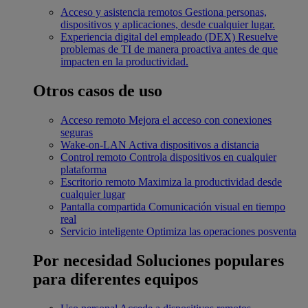
Acceso y asistencia remotos
Gestiona personas,
dispositivos y aplicaciones, desde cualquier lugar.
Experiencia digital del empleado (DEX)
Resuelve
problemas de TI de manera proactiva antes de que
impacten en la productividad.
Otros casos de uso
Acceso remoto
Mejora el acceso con conexiones
seguras
Wake-on-LAN
Activa dispositivos a distancia
Control remoto
Controla dispositivos en cualquier
plataforma
Escritorio remoto
Maximiza la productividad desde
cualquier lugar
Pantalla compartida
Comunicación visual en tiempo
real
Servicio inteligente
Optimiza las operaciones posventa
Por necesidad
Soluciones populares
para diferentes equipos