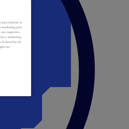
o para mejorar tu
de marketing para
y uso respectivo
cios y marketing
y la duración de
egún tus