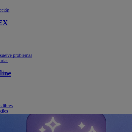
cción
EX
resuelve problemas
arias
line
 libres
giles