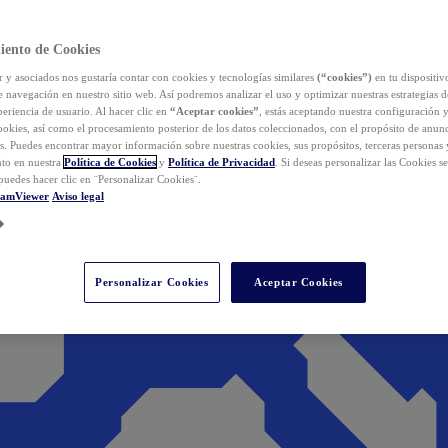
iento de Cookies
y asociados nos gustaría contar con cookies y tecnologías similares
(“cookies”)
en tu dispositiv
e navegación en nuestro sitio web. Así podremos analizar el uso y optimizar nuestras estrategias 
eriencia de usuario. Al hacer clic en
“Aceptar cookies”
, estás aceptando nuestra configuración 
cookies, así como el procesamiento posterior de los datos coleccionados, con el propósito de anun
s. Puedes encontrar mayor información sobre nuestras cookies, sus propósitos, terceras personas 
to en nuestra
Política de Cookies
y
Política de Privacidad
. Si deseas personalizar las Cookies s
puedes hacer clic en ¨Personalizar Cookies¨.
eamViewer
Aviso legal
Personalizar Cookies
Aceptar Cookies