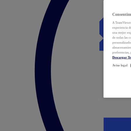
Consentim
A TeamViewer 
experiencia d
una mejor exp
de todas las 
personalizado
almacenamien
preferencias, 
Descargar T
Aviso legal