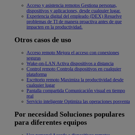
Acceso y asistencia remotos
Gestiona personas,
dispositivos y aplicaciones, desde cualquier lugar.
Experiencia digital del empleado (DEX)
Resuelve
problemas de TI de manera proactiva antes de que
impacten en la productividad.
Otros casos de uso
Acceso remoto
Mejora el acceso con conexiones
seguras
Wake-on-LAN
Activa dispositivos a distancia
Control remoto
Controla dispositivos en cualquier
plataforma
Escritorio remoto
Maximiza la productividad desde
cualquier lugar
Pantalla compartida
Comunicación visual en tiempo
real
Servicio inteligente
Optimiza las operaciones posventa
Por necesidad
Soluciones populares
para diferentes equipos