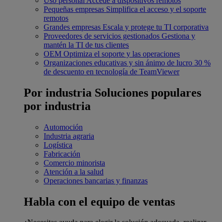
Uso personal
Accede a dispositivos remotos
Pequeñas empresas
Simplifica el acceso y el soporte
remotos
Grandes empresas
Escala y protege tu TI corporativa
Proveedores de servicios gestionados
Gestiona y
mantén la TI de tus clientes
OEM
Optimiza el soporte y las operaciones
Organizaciones educativas y sin ánimo de lucro
30 %
de descuento en tecnología de TeamViewer
Por industria
Soluciones populares
por industria
Automoción
Industria agraria
Logística
Fabricación
Comercio minorista
Atención a la salud
Operaciones bancarias y finanzas
Habla con el equipo de ventas