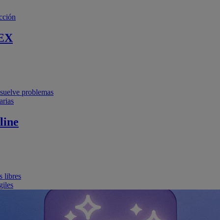
cción
EX
resuelve problemas
arias
line
 libres
giles