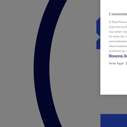
Consentim
A TeamViewer 
experiencia d
una mejor exp
de todas las 
personalizado
almacenamien
preferencias, 
Descargar T
Aviso legal