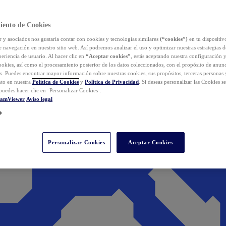
iento de Cookies
y asociados nos gustaría contar con cookies y tecnologías similares
(“cookies”)
en tu dispositiv
e navegación en nuestro sitio web. Así podremos analizar el uso y optimizar nuestras estrategias 
eriencia de usuario. Al hacer clic en
“Aceptar cookies”
, estás aceptando nuestra configuración 
cookies, así como el procesamiento posterior de los datos coleccionados, con el propósito de anun
s. Puedes encontrar mayor información sobre nuestras cookies, sus propósitos, terceras personas 
to en nuestra
Política de Cookies
y
Política de Privacidad
. Si deseas personalizar las Cookies s
puedes hacer clic en ¨Personalizar Cookies¨.
eamViewer
Aviso legal
Personalizar Cookies
Aceptar Cookies