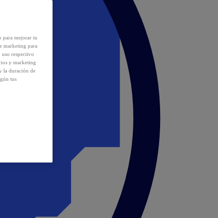
o para mejorar tu
de marketing para
y uso respectivo
cios y marketing
y la duración de
egún tus