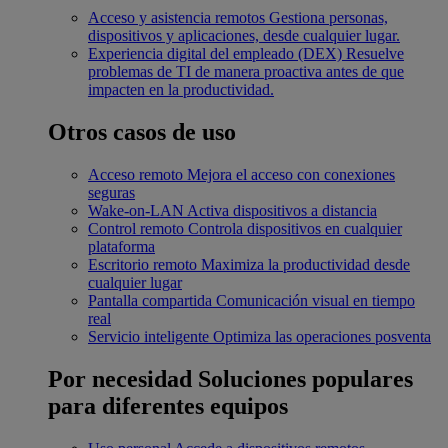
Acceso y asistencia remotos
Gestiona personas,
dispositivos y aplicaciones, desde cualquier lugar.
Experiencia digital del empleado (DEX)
Resuelve
problemas de TI de manera proactiva antes de que
impacten en la productividad.
Otros casos de uso
Acceso remoto
Mejora el acceso con conexiones
seguras
Wake-on-LAN
Activa dispositivos a distancia
Control remoto
Controla dispositivos en cualquier
plataforma
Escritorio remoto
Maximiza la productividad desde
cualquier lugar
Pantalla compartida
Comunicación visual en tiempo
real
Servicio inteligente
Optimiza las operaciones posventa
Por necesidad
Soluciones populares
para diferentes equipos