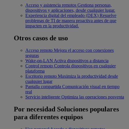
Acceso y asistencia remotos
Gestiona personas,
dispositivos y aplicaciones, desde cualquier lugar.
Experiencia digital del empleado (DEX)
Resuelve
problemas de TI de manera proactiva antes de que
impacten en la productividad.
Otros casos de uso
Acceso remoto
Mejora el acceso con conexiones
seguras
Wake-on-LAN
Activa dispositivos a distancia
Control remoto
Controla dispositivos en cualquier
plataforma
Escritorio remoto
Maximiza la productividad desde
cualquier lugar
Pantalla compartida
Comunicación visual en tiempo
real
Servicio inteligente
Optimiza las operaciones posventa
Por necesidad
Soluciones populares
para diferentes equipos