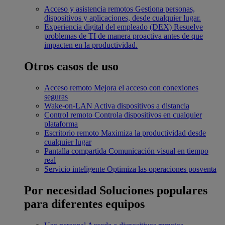
Acceso y asistencia remotos
Gestiona personas,
dispositivos y aplicaciones, desde cualquier lugar.
Experiencia digital del empleado (DEX)
Resuelve
problemas de TI de manera proactiva antes de que
impacten en la productividad.
Otros casos de uso
Acceso remoto
Mejora el acceso con conexiones
seguras
Wake-on-LAN
Activa dispositivos a distancia
Control remoto
Controla dispositivos en cualquier
plataforma
Escritorio remoto
Maximiza la productividad desde
cualquier lugar
Pantalla compartida
Comunicación visual en tiempo
real
Servicio inteligente
Optimiza las operaciones posventa
Por necesidad
Soluciones populares
para diferentes equipos