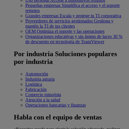
Uso personal
Accede a dispositivos remotos
Pequeñas empresas
Simplifica el acceso y el soporte
remotos
Grandes empresas
Escala y protege tu TI corporativa
Proveedores de servicios gestionados
Gestiona y
mantén la TI de tus clientes
OEM
Optimiza el soporte y las operaciones
Organizaciones educativas y sin ánimo de lucro
30 %
de descuento en tecnología de TeamViewer
Por industria
Soluciones populares
por industria
Automoción
Industria agraria
Logística
Fabricación
Comercio minorista
Atención a la salud
Operaciones bancarias y finanzas
Habla con el equipo de ventas