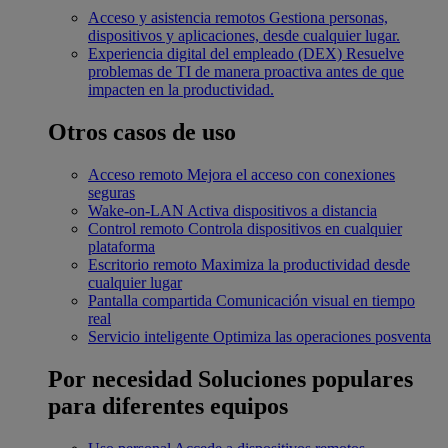
Acceso y asistencia remotos
Gestiona personas,
dispositivos y aplicaciones, desde cualquier lugar.
Experiencia digital del empleado (DEX)
Resuelve
problemas de TI de manera proactiva antes de que
impacten en la productividad.
Otros casos de uso
Acceso remoto
Mejora el acceso con conexiones
seguras
Wake-on-LAN
Activa dispositivos a distancia
Control remoto
Controla dispositivos en cualquier
plataforma
Escritorio remoto
Maximiza la productividad desde
cualquier lugar
Pantalla compartida
Comunicación visual en tiempo
real
Servicio inteligente
Optimiza las operaciones posventa
Por necesidad
Soluciones populares
para diferentes equipos