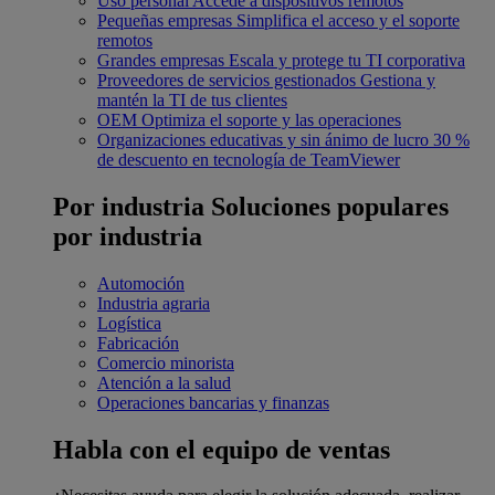
Uso personal
Accede a dispositivos remotos
Pequeñas empresas
Simplifica el acceso y el soporte
remotos
Grandes empresas
Escala y protege tu TI corporativa
Proveedores de servicios gestionados
Gestiona y
mantén la TI de tus clientes
OEM
Optimiza el soporte y las operaciones
Organizaciones educativas y sin ánimo de lucro
30 %
de descuento en tecnología de TeamViewer
Por industria
Soluciones populares
por industria
Automoción
Industria agraria
Logística
Fabricación
Comercio minorista
Atención a la salud
Operaciones bancarias y finanzas
Habla con el equipo de ventas