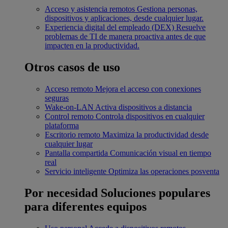
Acceso y asistencia remotos
Gestiona personas,
dispositivos y aplicaciones, desde cualquier lugar.
Experiencia digital del empleado (DEX)
Resuelve
problemas de TI de manera proactiva antes de que
impacten en la productividad.
Otros casos de uso
Acceso remoto
Mejora el acceso con conexiones
seguras
Wake-on-LAN
Activa dispositivos a distancia
Control remoto
Controla dispositivos en cualquier
plataforma
Escritorio remoto
Maximiza la productividad desde
cualquier lugar
Pantalla compartida
Comunicación visual en tiempo
real
Servicio inteligente
Optimiza las operaciones posventa
Por necesidad
Soluciones populares
para diferentes equipos