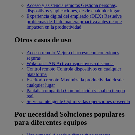
Acceso y asistencia remotos
Gestiona personas,
dispositivos y aplicaciones, desde cualquier lugar.
Experiencia digital del empleado (DEX)
Resuelve
problemas de TI de manera proactiva antes de que
impacten en la productividad.
Otros casos de uso
Acceso remoto
Mejora el acceso con conexiones
seguras
Wake-on-LAN
Activa dispositivos a distancia
Control remoto
Controla dispositivos en cualquier
plataforma
Escritorio remoto
Maximiza la productividad desde
cualquier lugar
Pantalla compartida
Comunicación visual en tiempo
real
Servicio inteligente
Optimiza las operaciones posventa
Por necesidad
Soluciones populares
para diferentes equipos