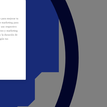
o para mejorar tu
de marketing para
y uso respectivo
cios y marketing
y la duración de
egún tus