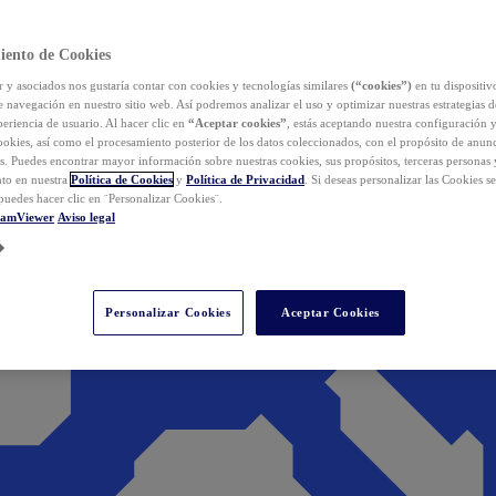
iento de Cookies
y asociados nos gustaría contar con cookies y tecnologías similares
(“cookies”)
en tu dispositiv
e navegación en nuestro sitio web. Así podremos analizar el uso y optimizar nuestras estrategias 
eriencia de usuario. Al hacer clic en
“Aceptar cookies”
, estás aceptando nuestra configuración 
cookies, así como el procesamiento posterior de los datos coleccionados, con el propósito de anun
s. Puedes encontrar mayor información sobre nuestras cookies, sus propósitos, terceras personas 
to en nuestra
Política de Cookies
y
Política de Privacidad
. Si deseas personalizar las Cookies s
puedes hacer clic en ¨Personalizar Cookies¨.
eamViewer
Aviso legal
Personalizar Cookies
Aceptar Cookies