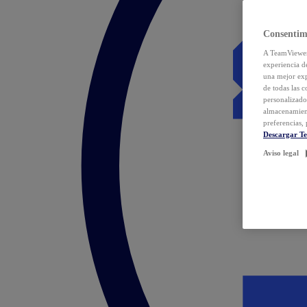
Consentim
A TeamViewer 
experiencia d
una mejor exp
de todas las 
personalizado
almacenamien
preferencias, 
Descargar T
Aviso legal