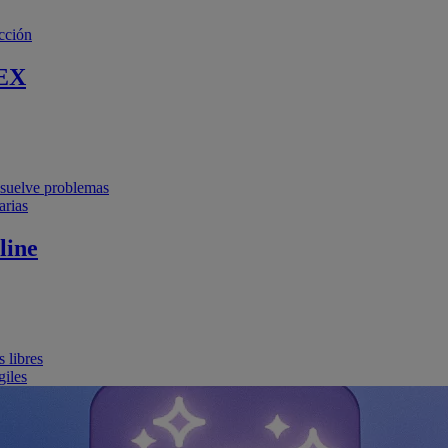
cción
EX
resuelve problemas
arias
line
 libres
giles