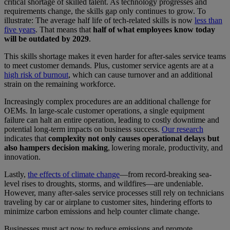
critical shortage of skilled talent. As technology progresses and
requirements change, the skills gap only continues to grow. To
illustrate: The average half life of tech-related skills is now
less than
five years
. That means that
half of what employees know today
will be outdated by 2029
.
This skills shortage makes it even harder for after-sales service teams
to meet customer demands. Plus, customer service agents are at a
high risk of burnout
, which can cause turnover and an additional
strain on the remaining workforce.
Increasingly complex procedures are an additional challenge for
OEMs. In large-scale customer operations, a single equipment
failure can halt an entire operation, leading to costly downtime and
potential long-term impacts on business success.
Our research
indicates that
complexity not only causes operational delays but
also hampers decision making
, lowering morale, productivity, and
innovation.
Lastly,
the effects of climate change
—from record-breaking sea-
level rises to droughts, storms, and wildfires—are undeniable.
However, many after-sales service processes still rely on technicians
traveling by car or airplane to customer sites, hindering efforts to
minimize carbon emissions and help counter climate change.
Businesses must act now to reduce emissions and promote