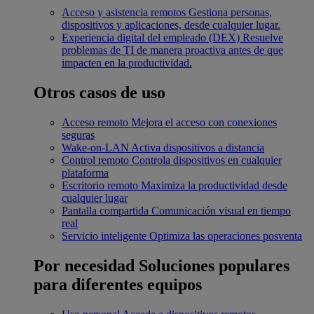
Acceso y asistencia remotos
Gestiona personas,
dispositivos y aplicaciones, desde cualquier lugar.
Experiencia digital del empleado (DEX)
Resuelve
problemas de TI de manera proactiva antes de que
impacten en la productividad.
Otros casos de uso
Acceso remoto
Mejora el acceso con conexiones
seguras
Wake-on-LAN
Activa dispositivos a distancia
Control remoto
Controla dispositivos en cualquier
plataforma
Escritorio remoto
Maximiza la productividad desde
cualquier lugar
Pantalla compartida
Comunicación visual en tiempo
real
Servicio inteligente
Optimiza las operaciones posventa
Por necesidad
Soluciones populares
para diferentes equipos