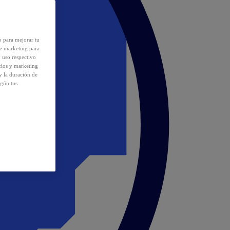
o para mejorar tu
de marketing para
y uso respectivo
cios y marketing
y la duración de
egún tus