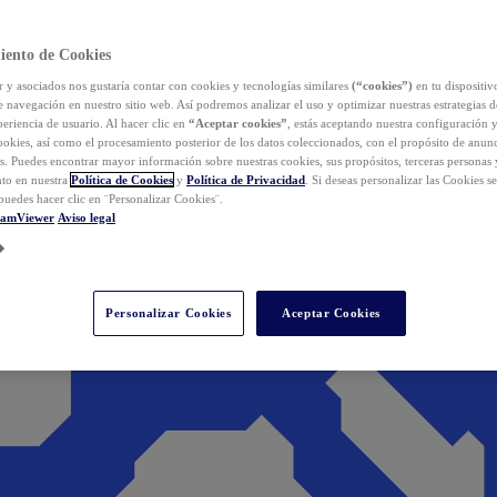
iento de Cookies
y asociados nos gustaría contar con cookies y tecnologías similares
(“cookies”)
en tu dispositiv
e navegación en nuestro sitio web. Así podremos analizar el uso y optimizar nuestras estrategias 
eriencia de usuario. Al hacer clic en
“Aceptar cookies”
, estás aceptando nuestra configuración 
cookies, así como el procesamiento posterior de los datos coleccionados, con el propósito de anun
s. Puedes encontrar mayor información sobre nuestras cookies, sus propósitos, terceras personas 
to en nuestra
Política de Cookies
y
Política de Privacidad
. Si deseas personalizar las Cookies s
puedes hacer clic en ¨Personalizar Cookies¨.
eamViewer
Aviso legal
Personalizar Cookies
Aceptar Cookies