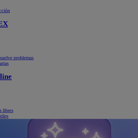
cción
EX
resuelve problemas
arias
line
 libres
giles