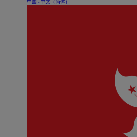
中国 - 中⽂（简体）