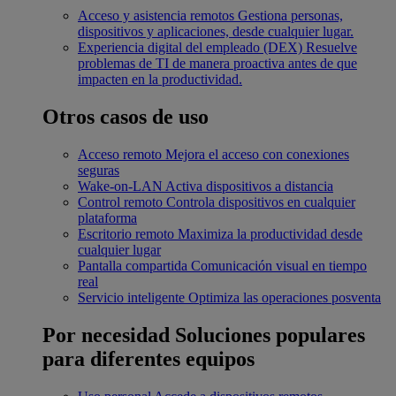
Acceso y asistencia remotos
Gestiona personas,
dispositivos y aplicaciones, desde cualquier lugar.
Experiencia digital del empleado (DEX)
Resuelve
problemas de TI de manera proactiva antes de que
impacten en la productividad.
Otros casos de uso
Acceso remoto
Mejora el acceso con conexiones
seguras
Wake-on-LAN
Activa dispositivos a distancia
Control remoto
Controla dispositivos en cualquier
plataforma
Escritorio remoto
Maximiza la productividad desde
cualquier lugar
Pantalla compartida
Comunicación visual en tiempo
real
Servicio inteligente
Optimiza las operaciones posventa
Por necesidad
Soluciones populares
para diferentes equipos