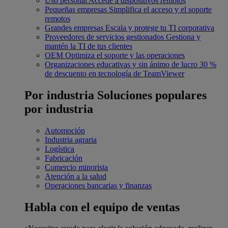
Uso personal
Accede a dispositivos remotos
Pequeñas empresas
Simplifica el acceso y el soporte
remotos
Grandes empresas
Escala y protege tu TI corporativa
Proveedores de servicios gestionados
Gestiona y
mantén la TI de tus clientes
OEM
Optimiza el soporte y las operaciones
Organizaciones educativas y sin ánimo de lucro
30 %
de descuento en tecnología de TeamViewer
Por industria
Soluciones populares
por industria
Automoción
Industria agraria
Logística
Fabricación
Comercio minorista
Atención a la salud
Operaciones bancarias y finanzas
Habla con el equipo de ventas