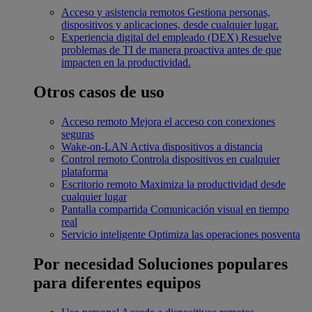
Acceso y asistencia remotos
Gestiona personas,
dispositivos y aplicaciones, desde cualquier lugar.
Experiencia digital del empleado (DEX)
Resuelve
problemas de TI de manera proactiva antes de que
impacten en la productividad.
Otros casos de uso
Acceso remoto
Mejora el acceso con conexiones
seguras
Wake-on-LAN
Activa dispositivos a distancia
Control remoto
Controla dispositivos en cualquier
plataforma
Escritorio remoto
Maximiza la productividad desde
cualquier lugar
Pantalla compartida
Comunicación visual en tiempo
real
Servicio inteligente
Optimiza las operaciones posventa
Por necesidad
Soluciones populares
para diferentes equipos