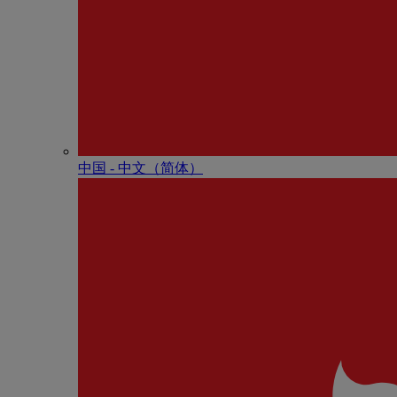
中国 - 中⽂（简体）