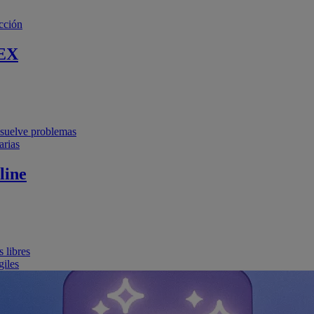
cción
EX
resuelve problemas
arias
line
 libres
giles