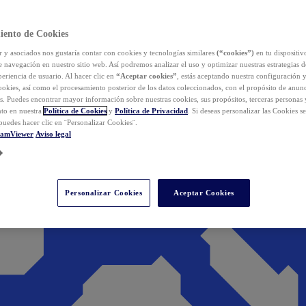
iento de Cookies
y asociados nos gustaría contar con cookies y tecnologías similares
(“cookies”)
en tu dispositiv
e navegación en nuestro sitio web. Así podremos analizar el uso y optimizar nuestras estrategias 
eriencia de usuario. Al hacer clic en
“Aceptar cookies”
, estás aceptando nuestra configuración 
cookies, así como el procesamiento posterior de los datos coleccionados, con el propósito de anun
s. Puedes encontrar mayor información sobre nuestras cookies, sus propósitos, terceras personas 
to en nuestra
Política de Cookies
y
Política de Privacidad
. Si deseas personalizar las Cookies s
puedes hacer clic en ¨Personalizar Cookies¨.
eamViewer
Aviso legal
Personalizar Cookies
Aceptar Cookies