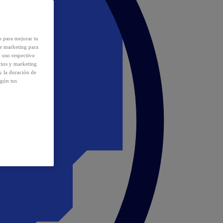
o para mejorar tu
de marketing para
y uso respectivo
cios y marketing
y la duración de
egún tus