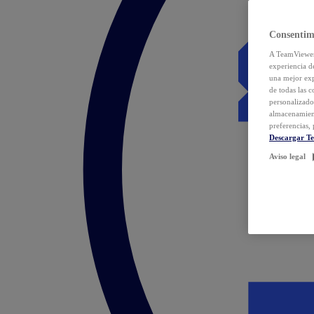
Consentim
A TeamViewer 
experiencia d
una mejor exp
de todas las 
personalizado
almacenamien
preferencias, 
Descargar T
Aviso legal